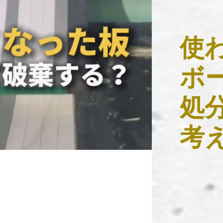
使
ボ
処
考