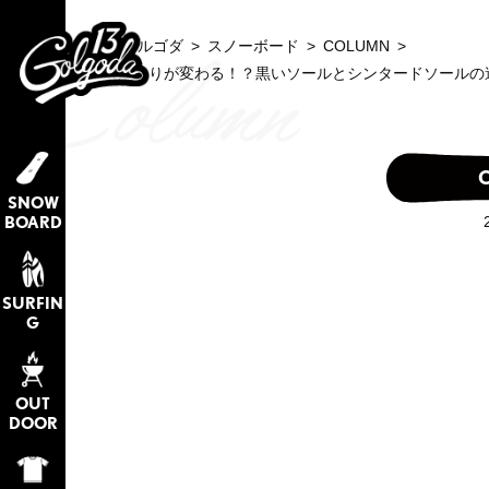
GOLGODA ゴルゴダ
>
スノーボード
>
COLUMN
>
ソールの色で走りが変わる！？黒いソールとシンタードソールの
SNOW
BOARD
SURFIN
G
OUT
DOOR