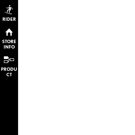
RIDER
STORE
INFO
PRODU
CT