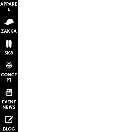
APPARE
L
ZAKKA
SK8
CONCE
PT
EVENT
NEWS
BLOG