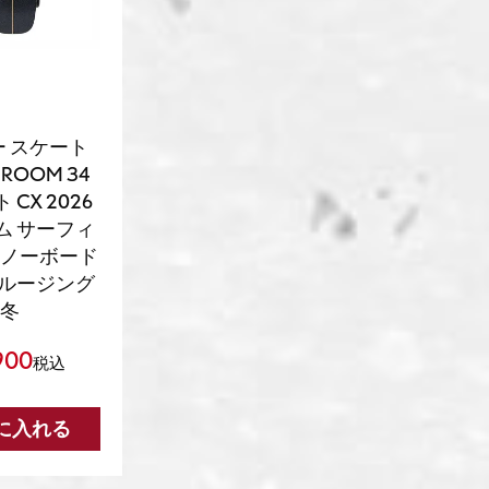
バー スケート
ROOM 34
CX 2026
ム サーフィ
スノーボード
クルージング
秋冬
900
税込
に入れる