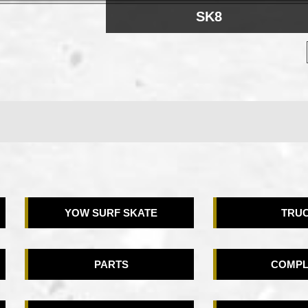
SK8
検索
YOW SURF SKATE
TRU
PARTS
COMPL