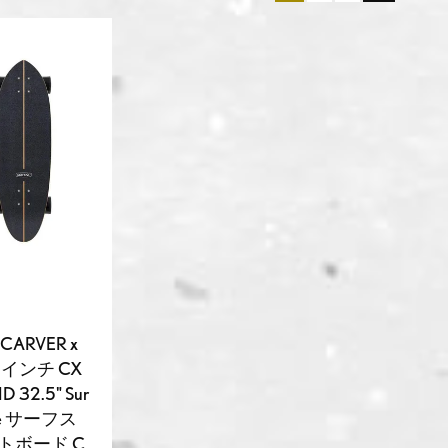
ARVER x
.5インチ CX
 32.5" Sur
lete サーフス
トボード C