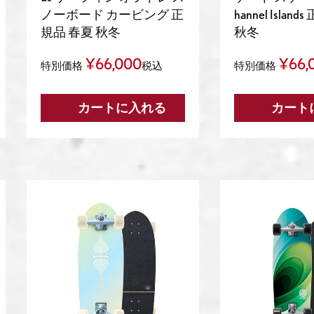
ノーボード カービング 正
hannel Isla
規品 春夏 秋冬
秋冬
¥
66,000
¥
66,
特別価格
税込
特別価格
カートに入れる
カート