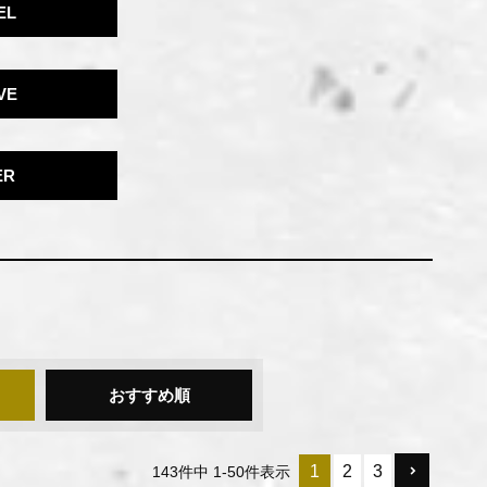
EL
VE
ER
おすすめ順
1
2
3
143
件中
1
-
50
件表示