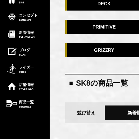
SK8
DECK
コンセプト
CONCEPT
PRIMITIVE
新着情報
EVENT
NEWS
ブログ
GRIZZRY
BLOG
ライダー
RIDER
SK8の商品一覧
店舗情報
STORE
INFO
商品一覧
PRODUCT
並び替え
新着