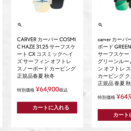
CARVER カーバー COSMI
carver カー
C HAZE 31.25 サーフスケ
ボード GREEN
ート CX コスミックヘイ
サーフスケート 
ズ サーフィン オフトレ
グリーンルー
スノーボード カービング
ン オフトレ 
正規品春夏 秋冬
カービング 
正規品 春夏 
¥
64,900
特別価格
税込
¥
64,
特別価格
カートに入れる
カート