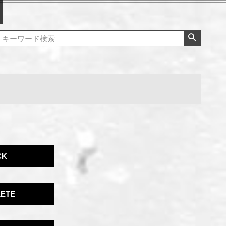
CK
ETE