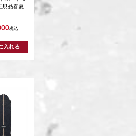
nds 正規品春夏
000
税込
に入れる