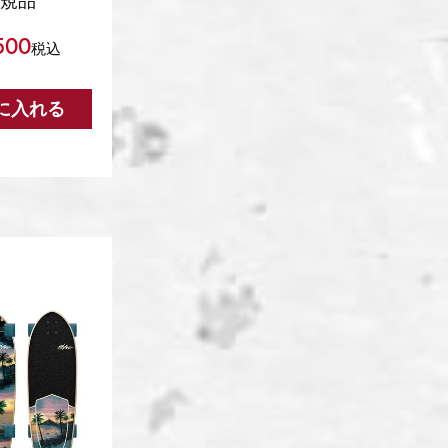
正規品
500
税込
に入れる