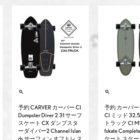
予約 CARVER カーバー CI
予約 カーバー C
Dumpster Diver 2 31 サーフ
CI ミッド 32
スケート CX ダンプスタ
トラック CI MID
ーダイバー2 Channel Islan
fskate Comp
ds サーフィン オフトレ ス
ケート スケー