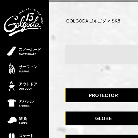
SK8
GOLGODA ゴルゴダ
スノーボード
SNOW
BOARD
サーフィン
SURFING
アウトドア
OUT
DOOR
PROTECTOR
アパレル
APPAREL
GLOBE
雑 貨
ZAKKA
スケート