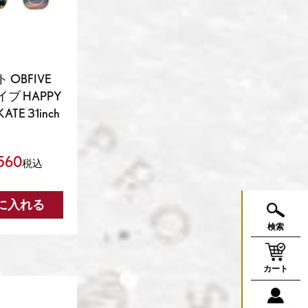
OBFIVE
ブ HAPPY
ATE 31inch
560
税込
に入れる
検索
カート