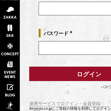
須)
ZAKKA
パスワード
SK8
(必
須)
CONCEPT
EVENT
ログイン
NEWS
パス
BLOG
連携サービスでログイン・会員登録
Amazon.co.jpにご登録の情報を利用してログ