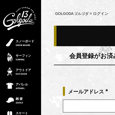
ログイン
GOLGODA ゴルゴダ
スノーボード
SNOW
BOARD
会員登録がお済
サーフィン
SURFING
アウトドア
OUT
DOOR
アパレル
APPAREL
メールアドレス
(必
雑 貨
須)
ZAKKA
スケート