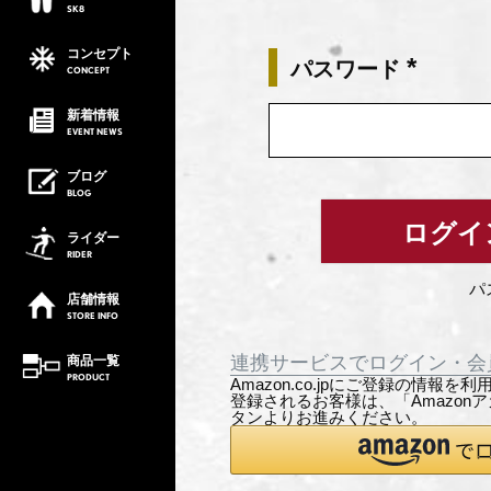
SK8
コンセプト
パスワード
CONCEPT
(必
須)
新着情報
EVENT
NEWS
ブログ
BLOG
ログイ
ライダー
RIDER
パ
店舗情報
STORE
INFO
商品一覧
連携サービスでログイン・会
PRODUCT
Amazon.co.jpにご登録の情報
登録されるお客様は、「Amazon
タンよりお進みください。