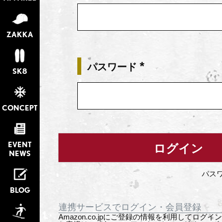
須)
ZAKKA
パスワード
SK8
(必
須)
CONCEPT
EVENT
ログイン
NEWS
パス
BLOG
連携サービスでログイン・会員登録
Amazon.co.jpにご登録の情報を利用してログ