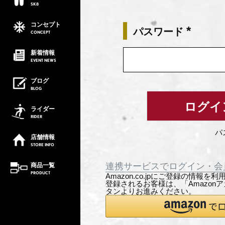
SK8
コンセプト
パスワード
CONCEPT
(必
須)
新着情報
EVENT
NEWS
ブログ
BLOG
ログイ
ライダー
RIDER
パ
店舗情報
STORE
INFO
商品一覧
連携サービスでログイン・会
PRODUCT
Amazon.co.jpにご登録の情報
登録されるお客様は、「Amazon
タンよりお進みください。