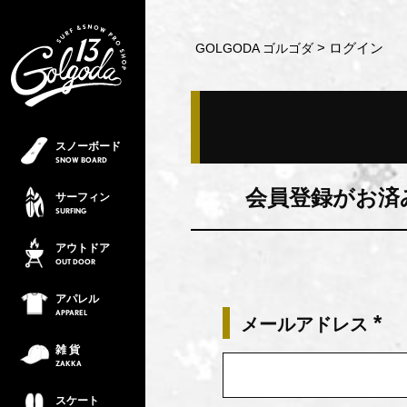
ログイン
GOLGODA ゴルゴダ
スノーボード
SNOW
BOARD
会員登録がお済
サーフィン
SURFING
アウトドア
OUT
DOOR
アパレル
APPAREL
メールアドレス
(必
雑 貨
須)
ZAKKA
スケート