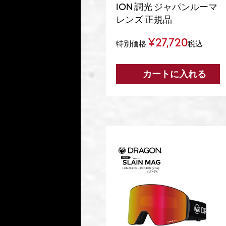
ION 調光 ジャパンルーマ
レンズ 正規品
¥
27,720
特別価格
税込
カートに入れる