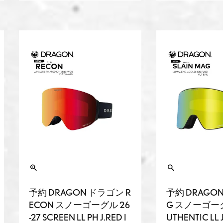
予約 DRAGON ドラゴン R
予約 DRAGON 
ECON スノーゴーグル 26
G スノーゴーグル
-27 SCREEN LL PH J.RED I
UTHENTIC LL 