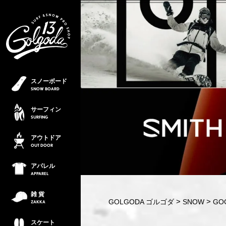
スノーボード
SNOW
BOARD
サーフィン
SURFING
アウトドア
OUT
DOOR
アパレル
APPAREL
雑 貨
GOLGODA ゴルゴダ
SNOW
GO
ZAKKA
スケート