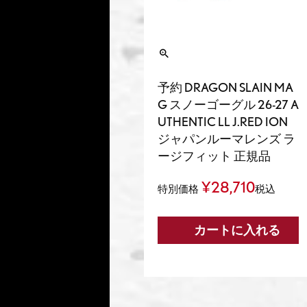
予約 DRAGON SLAIN MA
G スノーゴーグル 26-27 A
UTHENTIC LL J.RED ION
ジャパンルーマレンズ ラ
ージフィット 正規品
¥
28,710
特別価格
税込
カートに入れる