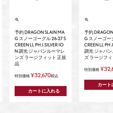
予約 DRAGON SLAIN MA
予約 DRAGON 
G スノーゴーグル 26-27 S
G スノーゴーグル
CREEN LL PH J.SILVER IO
CREEN LL PH 
N 調光 ジャパンルーマレ
調光 ジャパ
ンズ ラージフィット 正規
ズ ラージフィ
品
¥
32,
特別価格
¥
32,670
特別価格
税込
カート
カートに入れる