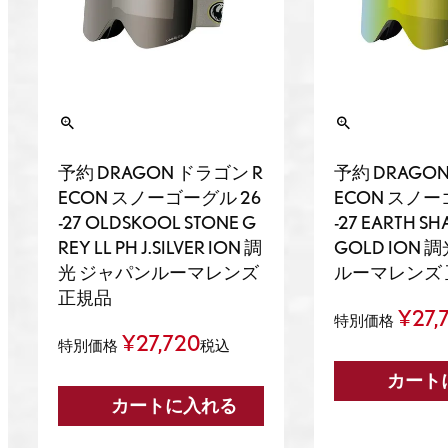
予約 DRAGON ドラゴン R
予約 DRAGO
ECON スノーゴーグル 26
ECON スノー
-27 OLDSKOOL STONE G
-27 EARTH SHA
REY LL PH J.SILVER ION 調
GOLD ION 
光 ジャパンルーマレンズ
ルーマレンズ
正規品
¥
27,
特別価格
¥
27,720
特別価格
税込
カート
カートに入れる