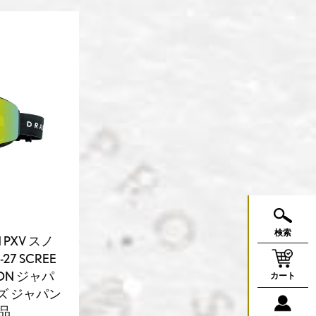
検索
 PXV スノ
27 SCREE
 ION ジャパ
カート
ズ ジャパン
品