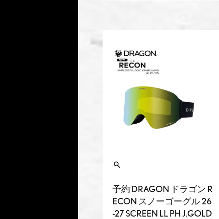
予約 DRAGON ドラゴン R
ECON スノーゴーグル 26
-27 SCREEN LL PH J.GOLD