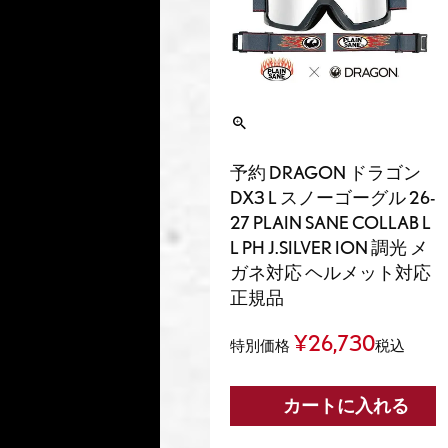
予約 DRAGON ドラゴン
DX3 L スノーゴーグル 26-
27 PLAIN SANE COLLAB L
L PH J.SILVER ION 調光 メ
ガネ対応 ヘルメット対応
正規品
¥
26,730
特別価格
税込
カートに入れる